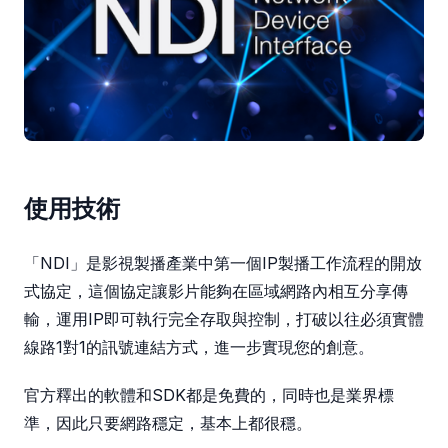
使用技術
「NDI」是影視製播產業中第一個IP製播工作流程的開放
式協定，這個協定讓影片能夠在區域網路內相互分享傳
輸，運用IP即可執行完全存取與控制，打破以往必須實體
線路1對1的訊號連結方式，進一步實現您的創意。
官方釋出的軟體和SDK都是免費的，同時也是業界標
準，因此只要網路穩定，基本上都很穩。