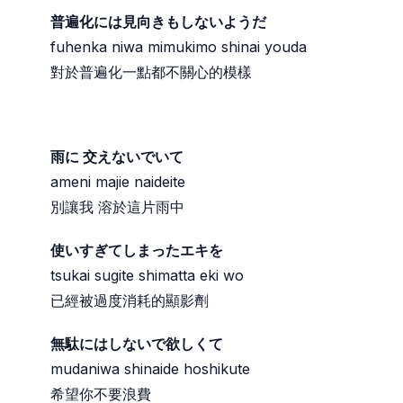
普遍化には見向きもしないようだ
fuhenka niwa mimukimo shinai youda
對於普遍化一點都不關心的模樣
雨に 交えないでいて
ameni majie naideite
別讓我 溶於這片雨中
使いすぎてしまったエキを
tsukai sugite shimatta eki wo
已經被過度消耗的顯影劑
無駄にはしないで欲しくて
mudaniwa shinaide hoshikute
希望你不要浪費