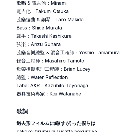
歌唱 & 電吉他：Minami
電吉他：Takumi Otsuka
弦樂編曲 & 鋼琴：Taro Makido
Bass：Shige Murata
鼓手：Takashi Kashikura
弦楽：Anzu Suhara
弦樂音樂總監 & 混音工程師：Yoshio Tamamura
錄音工程師：Masahiro Tamoto
母帶後期處理工程師：Brian Lucey
總監：Water Reflection
Label A&R：Kazuhito Toyonaga
器具技術專家：Koji Watanabe
歌詞
過去形フィルムに縋(すが)った僕らは
kakokei firumu ni sugatta bokurawa