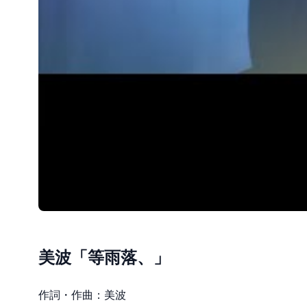
美波「等雨落、」
作詞・作曲：美波