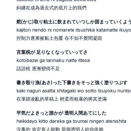
糾纏在成為過去式的底片上的我們
舵(かじ)取り粘土に飲まれていつしか固まっていくよ
kajitori nendo ni nomarete itsushika katamatte ikuy
控制力逐漸被黏土包覆 在不知不覺間凝固
言葉税が 足りなくなっていってさ
kotobazei ga tarinaku natte ittesa
話語稅 逐漸變得不足
書き殴り漁(あさ)った下書きをそっと強く塗りつぶす
kaki naguri asatta shitagaki wo sotto tsuyoku nurit
在筆跡凌亂的草稿上 輕柔而粗暴的將其塗滿
平気だよきっと誰かが 透明人間あてにした
heikidayo kitto dareka ga toumei ningen atenishita
沒事的 肯定有人能夠 當個透明人給你依賴