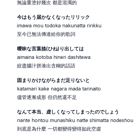
無論重塗好幾次 都是混濁的
今はもう届かなくなったリリック
imawa mou todoka nakunatta ririkku
至今已無法傳達給你的歌詞
曖昧な言葉捻(ひね)り出しては
aimaina kotoba hineri dashitewa
絞盡腦汁拼湊出含糊的話語
固まりかけながらまだ足りないと
katamari kake nagara mada tarinaito
儘管逐漸成形 但仍然還不足
なんて本当、虚しくなってしまったのでしょう
nante hontou munashiku natte shimatta nodeshou
到底是為什麼 一切都變得變得如此空虛