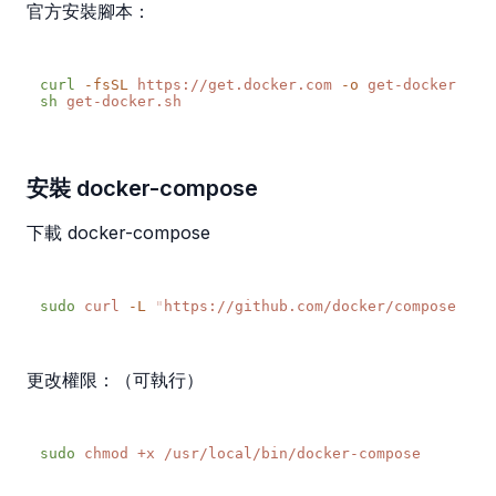
官方安裝腳本：
curl
 -fsSL
 https://get.docker.com
 -o
sh
安裝 docker-compose
下載 docker-compose
sudo
 curl
 -L
 "
https://github.com/docker/compose/rel
更改權限：（可執行）
sudo
 chmod
 +x