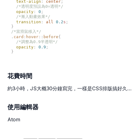
  text-align
:
 center
  opacity
:
 0
  transition
:
 all
 0.2
s
.
card
:
hover
::
before
  opacity
:
 0.9
花費時間
約3小時，JS大概30分鐘寫完，一樣是CSS排版搞好久…
使用編輯器
Atom