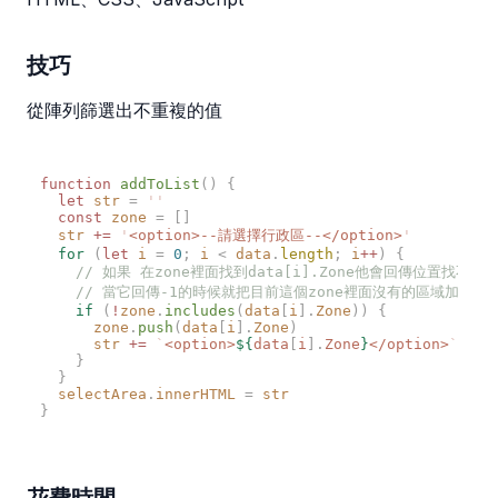
技巧
從陣列篩選出不重複的值
function
 addToList
()
  let
 str
 =
  const
 zone
 =
  str
 +=
 '
<option>--請選擇行政區--</option>
  for
 (
let
 i
 =
 0
;
 i
 <
 data
.
length
;
 i
++
)
    if
 (
!
zone
.
includes
(
data
[
i
].
Zone
))
      zone
.
push
(
data
[
i
].
Zone
      str
 +=
 `
<option>
${
data
[
i
].
Zone
}
</option>
  selectArea
.
innerHTML
 =
花費時間