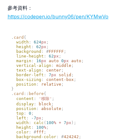
參考資料：
https://codepen.io/bunny06/pen/KYMwVo
.
card
  width
:
 624
px
  height
:
 62
px
  background
:
 #
FFFFFF
  line-height
:
 62
px
  margin
:
 16
px
 auto
 0
px
 auto
  vertical-align
:
 middle
  text-align
:
 center
  border-left
:
 7
px
 solid
  box-sizing
:
 content-box
  position
:
 relative
.
card
::
before
  content
:
 "
移除
"
  display
:
 block
  position
:
 absolute
  top
:
 0
  left
:
 -7
px
  width
:
 calc
(
100
%
 +
 7
px
  height
:
 100
%
  color
:
 #
fff
  background-color
:
 #
424242