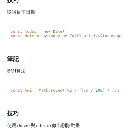
取得目前日期
const
 today
 =
 new
 Date
const
 date
 =
 `
${
today
.
getFullYear
()
}
/
${
today
.
getMon
筆記
BMI算法
const
 bmi
 =
 Math
.
round
((
kg
 /
 ((
cm
 /
 100
)
 *
 (
cm
 /
 10
技巧
使用
與
做出刪除動畫
:hover
::befor